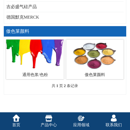
吉必盛气硅产品
德国默克MERCK
傲色莱颜料
通用色浆/色粉
傲色莱颜料
共
1
页
2
条记录
首页
产品中心
应用领域
联系我们