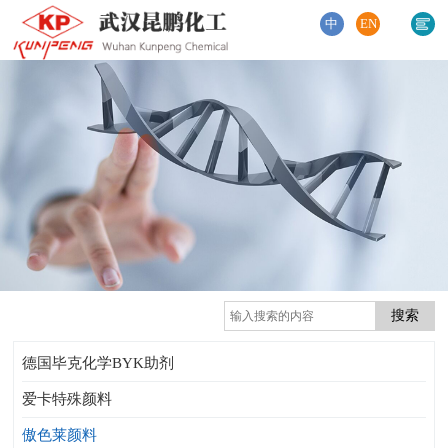
中
EN
德国毕克化学BYK助剂
爱卡特殊颜料
傲色莱颜料